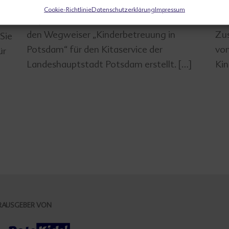
Cookie-Richtlinie
Datenschutzerklärung
Impressum
Im Jahr 2012 haben wir zum ersten Mal
Im 
den Wegweiser „Kinderbetreuung in
Zus
Sie
Potsdam“ für den Kitaservice der
von
ür
Landeshauptstadt Potsdam erstellt. […]
Kin
RAUSGEBER VON