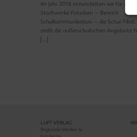
Im Jahr 2018 entwickelten wir für die
Stadtwerke Potsdam – Bereich
Schulkommunikation – die Schul-Fibel. 
stellt die außerschulischen Angebote f
[…]
LUFT VERLAG
HE
Regionale Medien &
Konzepte