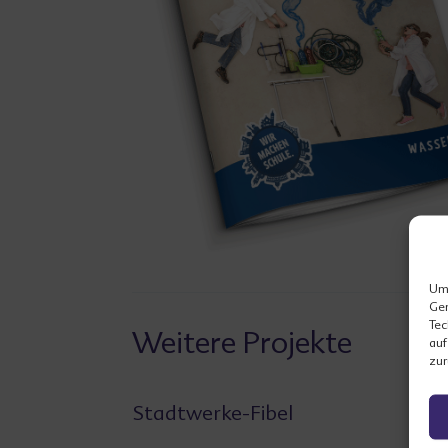
Um 
Ger
Tec
Weitere Projekte
auf
zur
Stadtwerke-Fibel