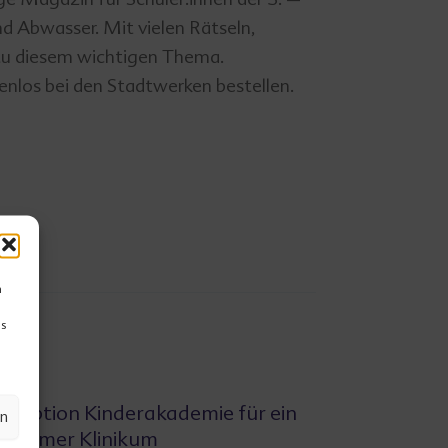
d Abwasser. Mit vielen Rätseln,
u diesem wichtigen Thema.
nlos bei den Stadtwerken bestellen.
m
Ds
nzeption Kinderakademie für ein
en
tsdamer Klinikum