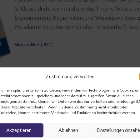
6. Klasse dreht sich rund um das Thema Wasser un
Experimenten, Regionalem und Wissenswertem z
Potsdamer Schulen können das Forscherheft koste
Blick ins Heft (PDF)
Zustimmung verwalten
dir ein optimales Erlebnis zu bieten, verwenden wir Technologien wie Cookies, u
äteinformationen zu speichern und/oder darauf zuzugreifen. Wenn du diesen
hnologien zustimmst, können wir Daten wie das Surfverhalten oder eindeutige I
 dieser Website verarbeiten. Wenn du deine Zustimmung nicht erteilst oder
ückziehst, können bestimmte Merkmale und Funktionen beeinträchtigt werden.
Broschüre für den Kitaservice der
Ko
Akzeptieren
Ablehnen
Einstellungen anseh
Stadt Potsdam
Po