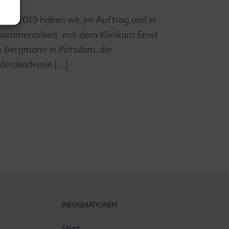
Jahr 2019 haben wir, im Auftrag und in
ammenarbeit mit dem Klinikum Ernst
 Bergmann in Potsdam, die
derakademie […]
INFORMATIONEN
Start