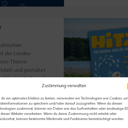
r
zinischen
 der Landes­­
 zum Thema
ickelt und gestaltet
(Kita bis 3. Klasse), ein
Zustimmung verwalten
gög:innen und ein
ehörte auch die…
dir ein optimales Erlebnis zu bieten, verwenden wir Technologien wie Cookies, u
äteinformationen zu speichern und/oder darauf zuzugreifen. Wenn du diesen
hnologien zustimmst, können wir Daten wie das Surfverhalten oder eindeutige I
 dieser Website verarbeiten. Wenn du deine Zustimmung nicht erteilst oder
ückziehst, können bestimmte Merkmale und Funktionen beeinträchtigt werden.