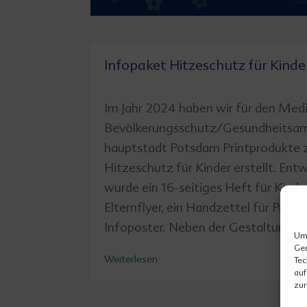
Infopaket Hitzeschutz für Kinde
Im Jahr 2024 haben wir für den Medi
Bevölkerungsschutz/Gesundheitsamt
hauptstadt Potsdam Printprodukte
Hitzeschutz für Kinder erstellt. Entw
wurde ein 16-seitiges Heft für Kinder 
Elternflyer, ein Handzettel für Pada
Infoposter. Neben der Gestaltung g
Um 
Ger
Weiterlesen
Tec
auf
zur