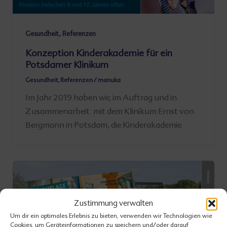
,
Gesundheit
Referenzen
Konzeption Kinderakademie für ein
Potsdamer Klinikum
Gesundheit
,
Referenzen
/
manuka
Im Jahr 2019 haben wir, im Auftrag und in
Zusammenarbeit mit dem Klinikum Ernst von
Bergmann in Potsdam, die Kinderakademie
Zustimmung verwalten
Um dir ein optimales Erlebnis zu bieten, verwenden wir Technologien wie
Cookies, um Geräteinformationen zu speichern und/oder darauf