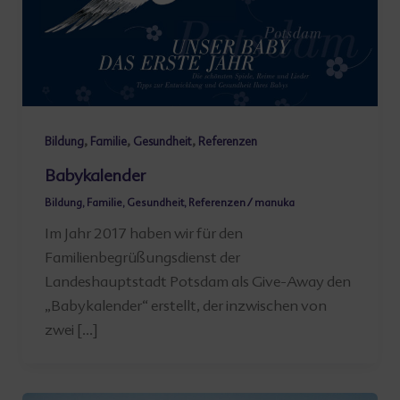
,
,
,
Bildung
Familie
Gesundheit
Referenzen
Babykalender
Bildung
,
Familie
,
Gesundheit
,
Referenzen
/
manuka
Im Jahr 2017 haben wir für den
Familienbegrüßungsdienst der
Landeshauptstadt Potsdam als Give-Away den
„Babykalender“ erstellt, der inzwischen von
zwei […]